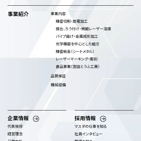
事業紹介
事業内容
精密切削・放電加工​
接合、ろう付け・微細レーザー溶接
パイプ曲げ・金属成形加工
光学機器を中心とした組立
精密板金（シートメタル）
レーザーマーキング・彫刻
食品事業（宮田とうふ工房）
品質保証
機械設備
企業情報
採用情報
代表挨拶
マスダの仕事を知る
経営理念
社員インタビュー